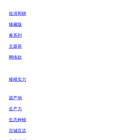
俭清和静
臻藏版
泰系列
主题茶
网络款
规模实力
源产地
生产力
生态种植
百城百店