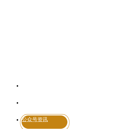
Brand dynamics
首页
走进陈源泰
产品系列
新闻资讯
规模实力
茶旅资讯
品牌优势
公众号资讯
合作加盟