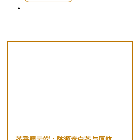
其他资讯
品牌动态
联系陈源泰
茶香飘云端：陈源泰白茶与厦航贵